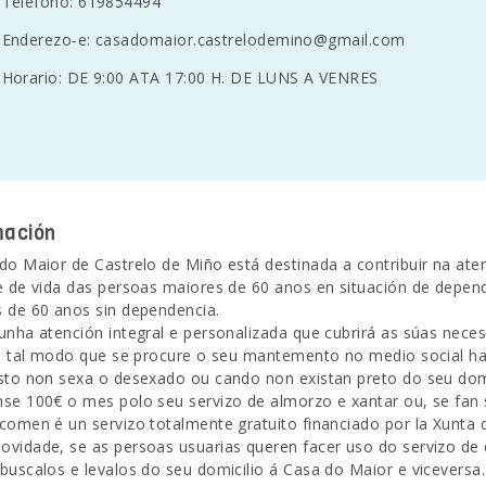
Teléfono: 619854494
Enderezo-e:
casadomaior.castrelodemino@gmail.com
Horario: DE 9:00 ATA 17:00 H. DE LUNS A VENRES
mación
do Maior de Castrelo de Miño está destinada a contribuir na ate
e de vida das persoas maiores de 60 anos en situación de depend
 de 60 anos sin dependencia.
unha atención integral e personalizada que cubrirá as súas nece
de tal modo que se procure o seu mantemento no medio social hab
sto non sexa o desexado ou cando non existan preto do seu domic
se 100€ o mes polo seu servizo de almorzo e xantar ou, se fan
comen é un servizo totalmente gratuito financiado por la Xunta d
vidade, se as persoas usuarias queren facer uso do servizo de
buscalos e levalos do seu domicilio á Casa do Maior e viceversa.