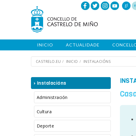
gl
e
INICIO
ACTUALIDADE
CONCELL
CASTRELO.EU
INICIO
INSTALACIÓNS
INST
› Instalacións
Casa
Administración
Cultura
Deporte