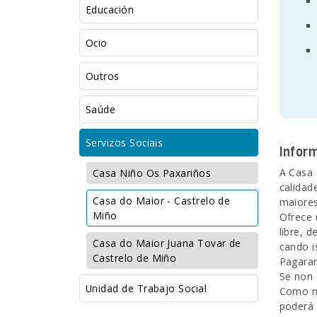
Educación
Ocio
Outros
Saúde
Servizos Sociais
Infor
A Casa 
Casa Niño Os Paxariños
calidad
Casa do Maior - Castrelo de
maiores
Miño
Ofrece 
libre, 
Casa do Maior Juana Tovar de
cando i
Castrelo de Miño
Pagaran
Se non 
Unidad de Trabajo Social
Como no
poderá 