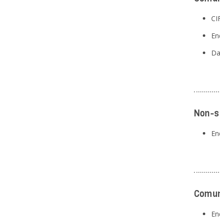
CI
En
Da
Non-s
En
Comun
En