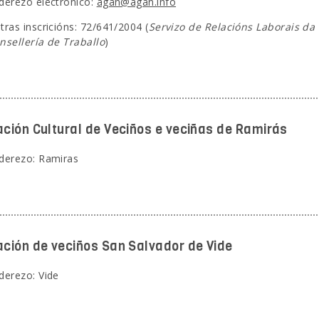
derezo electrónico:
agan@agan.info
tras inscricións: 72/641/2004 (
Servizo de Relacións Laborais da 
nsellería de Traballo
)
ación Cultural de Veciños e veciñas de Ramirás
derezo: Ramiras
ación de veciños San Salvador de Vide
derezo: Vide