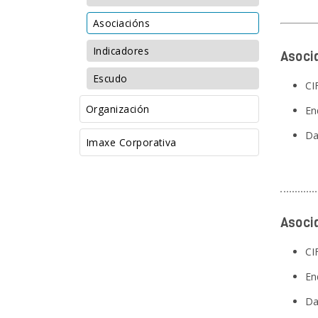
Asociacións
Indicadores
Asoci
Escudo
CI
Organización
En
Da
Imaxe Corporativa
Asocia
CI
En
Da