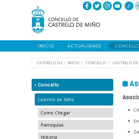
gl
e
INICIO
ACTUALIDADE
CONCELL
CASTRELO.EU
INICIO
CONCELLO
CASTRELO DE
As
› Concello
Asoci
Castrelo de Miño
CI
Como Chegar
En
Parroquias
Da
Historia