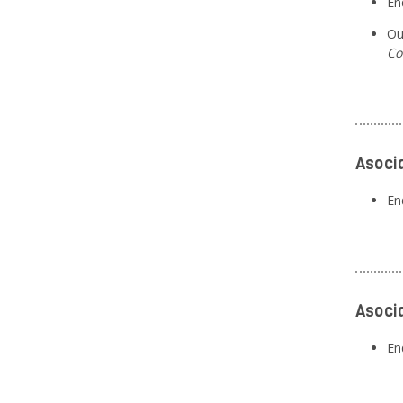
En
Ou
Co
Asoci
En
Asoci
En