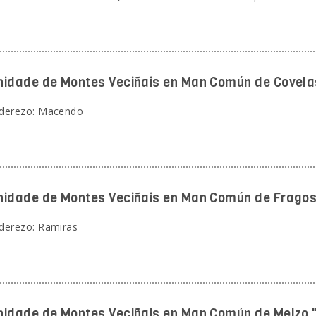
idade de Montes Veciñais en Man Común de Covela
derezo: Macendo
idade de Montes Veciñais en Man Común de Frago
derezo: Ramiras
idade de Montes Veciñais en Man Común de Meizo "