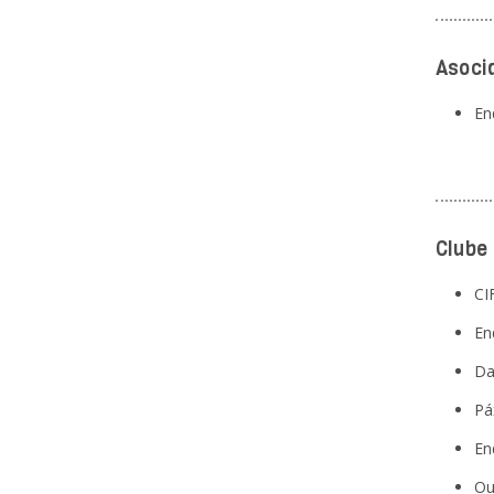
Asoci
En
Clube
CI
En
Da
Pá
En
Ou