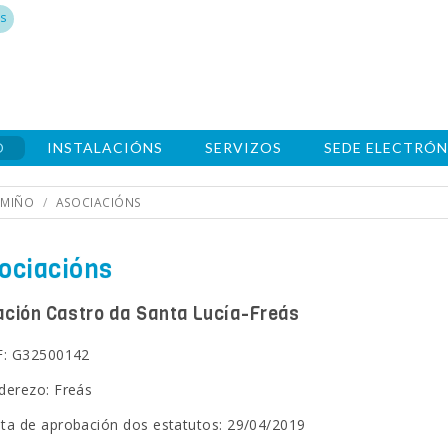
s
O
INSTALACIÓNS
SERVIZOS
SEDE ELECTRÓN
 MIÑO
ASOCIACIÓNS
ociacións
ación Castro da Santa Lucía-Freás
F: G32500142
derezo: Freás
ta de aprobación dos estatutos: 29/04/2019