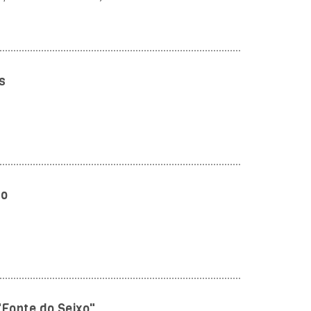
s
so
Fonte do Seixo"