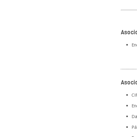
Asoci
En
Asoci
CI
En
Da
Pá