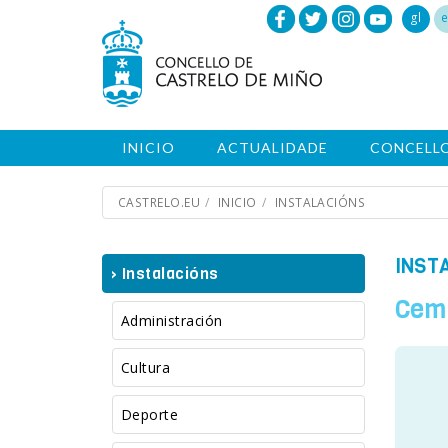
gl
e
INICIO
ACTUALIDADE
CONCELL
CASTRELO.EU
INICIO
INSTALACIÓNS
INST
› Instalacións
Cemi
Administración
Cultura
Deporte