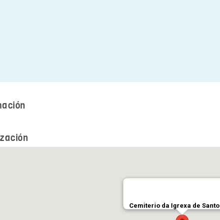
mación
ización